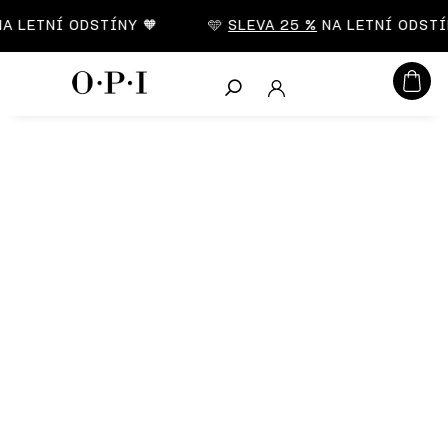
CZK
 LETNÍ ODSTÍNY 🧡
🩵
SLEVA 25 %
NA LETNÍ ODSTÍN
Hledat