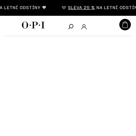
CZK
 LETNÍ ODSTÍNY 🧡
🩵
SLEVA 25 %
NA LETNÍ ODSTÍNY
Hledat