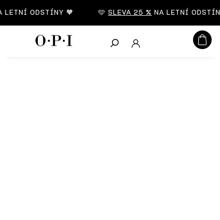
CZK
LETNÍ ODSTÍNY 🧡
🩵
SLEVA 25 %
NA LETNÍ ODSTÍNY
Hledat