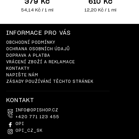
379 Kč
610 Kč
54,14 Kč / 1 ml
12,20 Kč / 1 ml
INFORMACE PRO VÁS
OBCHODNÍ PODMÍNKY
OCHRANA OSOBNÍCH ÚDAJŮ
DOPRAVA A PLATBA
VRÁCENÍ ZBOŽÍ A REKLAMACE
KONTAKTY
NAPIŠTE NÁM
ZÁSADY POUŽÍVÁNÍ TĚCHTO STRÁNEK
KONTAKT
INFO
@
OPISHOP.CZ
+420 771 123 455
OPI
OPI_CZ_SK