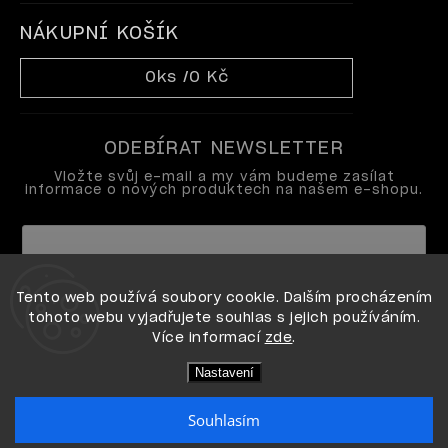
NÁKUPNÍ KOŠÍK
0
ks /
0 Kč
ODEBÍRAT NEWSLETTER
Vložte svůj e-mail a my vám budeme zasílat
informace o nových produktech na našem e-shopu.
Vložením e-mailu souhlasíte s
Tento web používá soubory cookie. Dalším procházením
podmínkami ochrany osobních údajů
tohoto webu vyjadřujete souhlas s jejich používáním.
Více informací
zde
.
Přihlásit se
Nastavení
Souhlasím
Copyright 2026
OPI shop
. Všechna práva vyhrazena.