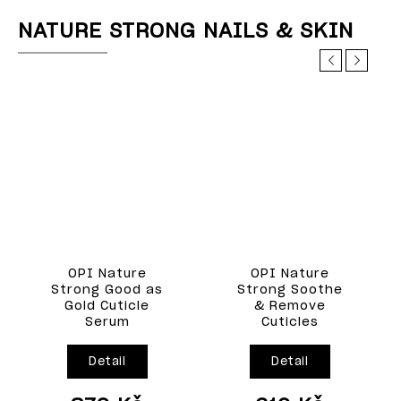
Welcome
Sleva
to O.P.I
NATURE STRONG NAILS & SKIN
na vybrané
Previous
Next
produkty
Online seminář
pro manikérky,
kde se představí
Nakoupit
kompletní
produktové
portfolio a DNA
značky.
Kde:
Google Meet
OPI Nature
OPI Nature
Strong Good as
Strong Soothe
Cena:
ZDARMA
Gold Cuticle
& Remove
Serum
Cuticles
Více informací
Detail
Detail