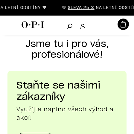
D
Na syté & zářivé odstíny laků
n
CZK
 LETNÍ ODSTÍNY 🧡
🩵
SLEVA 25 %
NA LETNÍ ODSTÍN
Hledat
Odvažte se
Jsme tu i pro vás,
profesionálové!
Staňte se našimi
zákazníky
Využijte naplno všech výhod a
akcí!