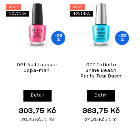
AKCE
AKCE
A
NOVINKA
NOVINKA
N
–25
–25
%
%
OPI Nail Lacquer
OPI Infinite
Dopa-mani
Shine Beach
Party Teal Dawn
Detail
Detail
303,75 Kč
363,75 Kč
20,25 Kč / 1 ml
24,25 Kč / 1 ml