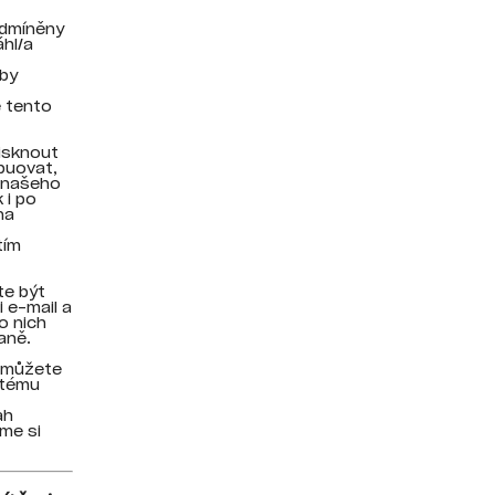
odmíněny
hl/a
žby
e tento
isknout
ibuovat,
z našeho
 i po
na
tím
te být
 e-mail a
o nich
aně.
é můžete
stému
ah
eme si