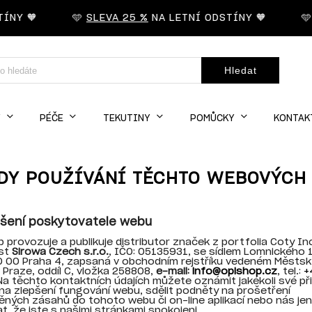
NY 🧡
🩵
SLEVA 25 %
NA LETNÍ ODSTÍNY 🧡
🩵
S
Hledat
Y
PÉČE
TEKUTINY
POMŮCKY
KONTAK
DY POUŽÍVÁNÍ TĚCHTO WEBOVÝCH
lášení poskytovatele webu
 provozuje a publikuje distributor značek z portfolia Coty Inc
st
Sirowa Czech s.r.o.
, IČO: 05135931, se sídlem Lomnického 
0 00 Praha 4, zapsaná v obchodním rejstříku vedeném Městs
Praze, oddíl C, vložka 258808,
e-mail:
info@opishop.cz
, tel.:
+
 Na těchto kontaktních údajích můžete oznámit jakékoli své p
 na zlepšení fungování webu, sdělit podněty na prošetření
ných zásahů do tohoto webu či on-line aplikací nebo nás jen
t, že jste s našimi stránkami spokojeni.