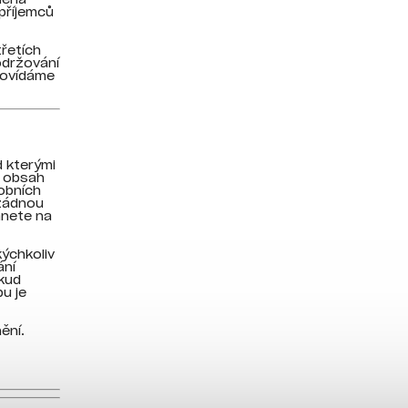
příjemců
řetích
održování
dpovídáme
 kterými
e obsah
obních
 žádnou
anete na
kýchkoliv
ání
okud
u je
ění.