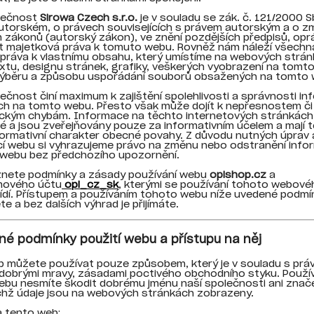
lečnost
Sirowa Czech s.r.o.
je v souladu se zák. č. 121/2000 Sb
utorském, o právech souvisejících s právem autorským a o 
 zákonů (autorský zákon), ve znění pozdějších předpisů, op
t majetková práva k tomuto webu. Rovněž nám náleží všechn
práva k vlastnímu obsahu, který umístíme na webových strán
xtu, designu stránek, grafiky, veškerých vyobrazení na tomt
 výběru a způsobu uspořádání souborů obsažených na tomto 
ečnost činí maximum k zajištění spolehlivosti a správnosti in
h na tomto webu. Přesto však může dojít k nepřesnostem či
ickým chybám. Informace na těchto internetových stránkách
 a jsou zveřejňovány pouze za informativním účelem a mají 
ormativní charakter obecné povahy. Z důvodu nutných úprav 
cí webu si vyhrazujeme právo na změnu nebo odstranění info
 webu bez předchozího upozornění.
znete podmínky a zásady používání webu
opishop.cz
a
mového účtu
opi_cz_sk
, kterými se používání tohoto webové
řídí. Přístupem a používáním tohoto webu níže uvedené podmí
e a bez dalších výhrad je přijímáte.
cné podmínky použití webu a přístupu na něj
 můžete používat pouze způsobem, který je v souladu s práv
 dobrými mravy, zásadami poctivého obchodního styku. Použí
bu nesmíte škodit dobrému jménu naší společnosti ani znače
ichž údaje jsou na webových stránkách zobrazeny.
a tento web: