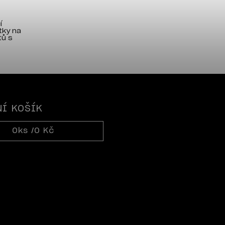
í
tky na
tů s
Í KOŠÍK
0
ks /
0 Kč