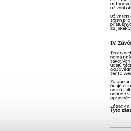
ustanoven
užívání o
Uživatels
stran pro
příslušný
za jakéko
IV. Záv
Tento web
nemá naše
takových
údajů těc
odpovědno
tento web
Za účelem
údajů či 
směřující
nebude v 
oprávněna
Zásady a 
Tyto zása