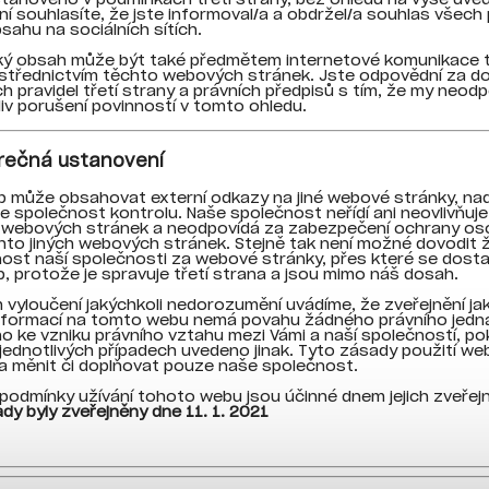
í souhlasíte, že jste informoval/a a obdržel/a souhlas všech 
bsahu na sociálních sítích.
ký obsah může být také předmětem internetové komunikace t
střednictvím těchto webových stránek. Jste odpovědní za d
ch pravidel třetí strany a právních předpisů s tím, že my neo
liv porušení povinností v tomto ohledu.
ěrečná ustanovení
 může obsahovat externí odkazy na jiné webové stránky, nad
 společnost kontrolu. Naše společnost neřídí ani neovlivňuj
 webových stránek a neodpovídá za zabezpečení ochrany os
hto jiných webových stránek. Stejně tak není možné dovodit
st naší společnosti za webové stránky, přes které se dost
, protože je spravuje třetí strana a jsou mimo náš dosah.
 vyloučení jakýchkoli nedorozumění uvádíme, že zveřejnění ja
informací na tomto webu nemá povahu žádného právního jedn
ho ke vzniku právního vztahu mezi Vámi a naší společností, p
jednotlivých případech uvedeno jinak. Tyto zásady použití web
 měnit či doplňovat pouze naše společnost.
podmínky užívání tohoto webu jsou účinné dnem jejich zveřejn
dy byly zveřejněny dne 11. 1. 2021