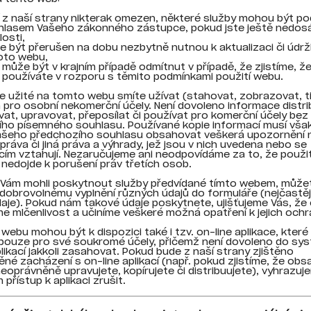
 z naší strany nikterak omezen, některé služby mohou být p
hlasem Vašeho zákonného zástupce, pokud jste ještě nedosá
losti,
 být přerušen na dobu nezbytně nutnou k aktualizaci či údr
oto webu,
může být v krajním případě odmítnut v případě, že zjistíme, ž
používáte v rozporu s těmito podmínkami použití webu.
 užité na tomto webu smíte užívat (stahovat, zobrazovat, t
n pro osobní nekomerční účely. Není dovoleno informace distr
at, upravovat, přeposílat či používat pro komerční účely be
ho písemného souhlasu. Používané kopie informací musí však
našeho předchozího souhlasu obsahovat veškerá upozornění 
práva či jiná práva a výhrady, jež jsou v nich uvedena nebo se
cím vztahují. Nezaručujeme ani neodpovídáme za to, že použi
 nedojde k porušení práv třetích osob.
Vám mohli poskytnout služby předvídané tímto webem, může
 dobrovolnému vyplnění různých údajů do formuláře (nejčastěji
daje). Pokud nám takové údaje poskytnete, ujišťujeme Vás, že 
 mlčenlivost a učiníme veškeré možná opatření k jejich ochr
webu mohou být k dispozici také i tzv. on-line aplikace, kter
pouze pro své soukromé účely, přičemž není dovoleno do sy
plikací jakkoli zasahovat. Pokud bude z naší strany zjištěno
né zacházení s on-line aplikací (např. pokud zjistíme, že obs
neoprávněně upravujete, kopírujete či distribuujete), vyhrazuj
přístup k aplikaci zrušit.