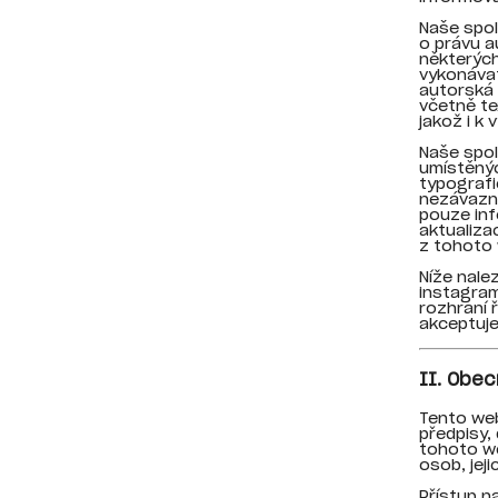
Naše spo
o právu a
některých
vykonáva
autorská 
včetně te
jakož i k
Naše spol
umístěnýc
typograf
nezávazné
pouze inf
aktualiza
z tohoto
Níže nale
instagra
rozhraní 
akceptujet
II. Obe
Tento web
předpisy,
tohoto we
osob, jej
Přístup n