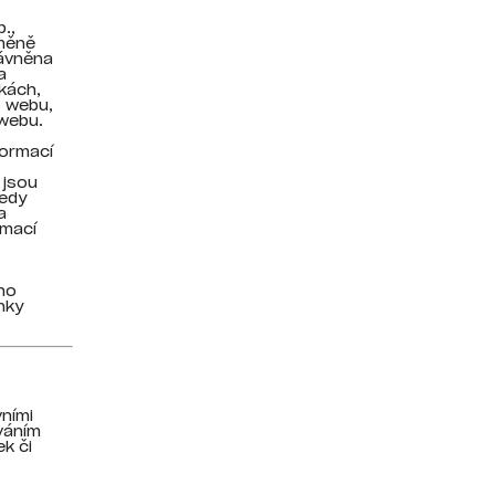
.,
změně
rávněna
a
kách,
o webu,
webu.
formací
 jsou
tedy
a
rmací
ho
nky
ními
váním
k či