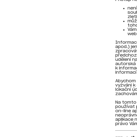
není
sou
zleti
může
toh
Vám 
web 
Informace
apod.) je
zpracováv
předchozí
udělení 
autorská 
k informa
informací
Abychom 
vyzváni k
lokační ú
zachováme
Na tomto 
používat 
on-line a
neoprávně
aplikace 
právo Vám 