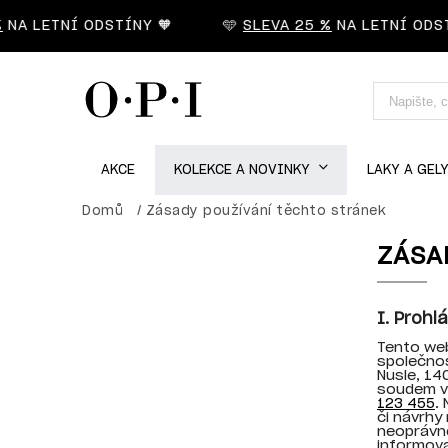
A LETNÍ ODSTÍNY 🧡
🩵
SLEVA 25 %
NA LETNÍ ODSTÍ
AKCE
KOLEKCE A NOVINKY
LAKY A GEL
Domů
/
Zásady používání těchto stránek
ZÁSA
I. Proh
Tento web
společno
Nusle, 14
soudem v 
123 455
.
či návrhy
neoprávně
informova