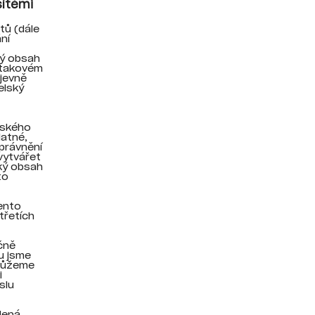
sítěmi
tů (dále
ní
ký obsah
V takovém
zjevně
elský
lského
atné,
právnění
 vytvářet
ský obsah
to
ento
třetích
učně
u jsme
emůžeme
i
slu
dená