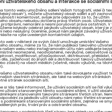
lení uživatelského obsahu a interakce se sociálními 
na tomto webu umožněno sdílení Vašich fotografií, videí či tex
atelský obsah“), můžete uživatelský obsah sdílet a při zachová
slušnosti i komentovat, avšak jste odpovědni za to, že užitím
kého obsahu nebudou dotčena práva třetích osob. Uživatels
 protiprávní, nemorální a nesmí porušovat práva ostatních. 
ůžeme kdykoliv odebrat jakýkoliv uživatelský obsah, který je 
ní nebo neslušný. Oceníme, pokud nám jakýkoli závadný uživat
lásíte na výše uvedených kontaktních údajích.
to web v některé ze svých částí umožnuje umístění Vašeho
kého obsahu, máme za to, že nám publikací takového uživate
a našem webu nebo instagramovém účtu nám udělujete bezpl
místně neomezené, neodvolatelné, nevýlučné, celosvětové o
opírovat, modifikovat, přizpůsobovat, distribuovat, překládat,
díla, začleňovat do jiných děl a distribuovat takový uživatel
ebo zčásti) na všech médiích (včetně, nikoliv výlučně, na těch
).
 vašeho uživatelského obsahu nám také dovolujete využívat t
našich vlastních stránkách, ale také na webových stránkách 
tně stránek sociálních sítí.
 si Vás také informovat, že užívání sociálních sítí se řídí výl
i užívání stanovenými těmito sociálními sítěmi. V užití obsah
dmínkami stanovenými takovými stránkami třetích stran. N
odpovědní za jakékoliv užití obsahu námi nebo třetími stranam
 s podmínkami stanovenými sociálními sítěmi, zejména ve smy
dělených práv, trvání práv a odstranění obsahu.
 stanoveno v podmínkách třetí strany, bez ohledu na výše uve