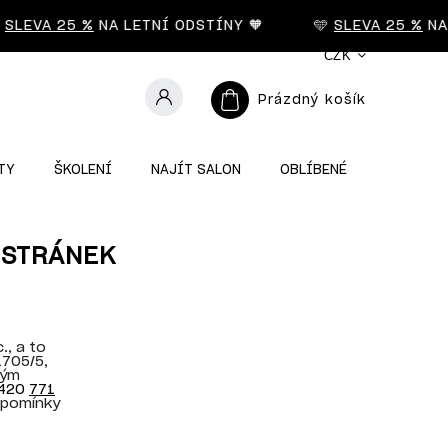
LEVA 25 %
NA LETNÍ ODSTÍNY 🧡
🩵
SLEVA 25 %
NA L
CZK
Prázdný košík
TY
ŠKOLENÍ
NAJÍT SALON
OBLÍBENÉ
 STRÁNEK
., a to
1705/5,
kým
420
771
řipomínky