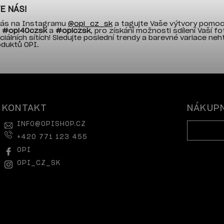
E NÁS!
 nás na Instagramu
@opi_cz_sk
a tagujte Vaše výtvory pomoc
ů
#opi40czsk
a
#opiczsk
, pro získání možnosti sdílení Vaší fo
ciálních sítích! Sledujte poslední trendy a barevné variace neh
oduktů OPI.
KONTAKT
NÁKUPN
INFO
@
OPISHOP.CZ
+420 771 123 455
OPI
OPI_CZ_SK