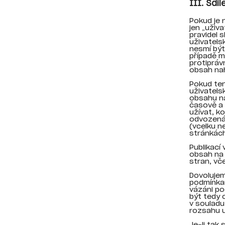
III. Sdí
Pokud je 
jen „uživ
pravidel 
uživatels
nesmí být
případě m
protipráv
obsah nah
Pokud ten
uživatels
obsahu n
časově a 
užívat, k
odvozená 
(vcelku n
stránkách
Publikací
obsah na 
stran, vče
Dovolujeme
podmínkam
vázáni po
být tedy 
v souladu
rozsahu u
Je-li tak