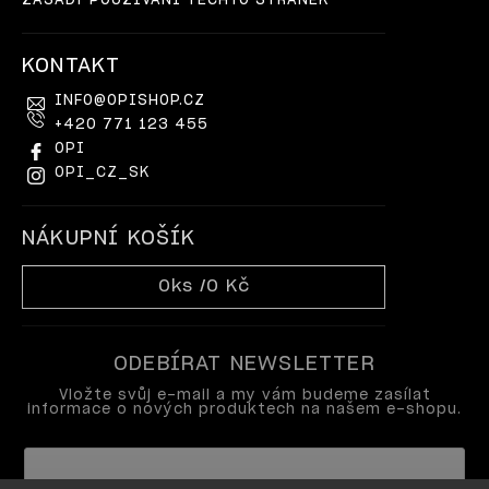
ZÁSADY POUŽÍVÁNÍ TĚCHTO STRÁNEK
KONTAKT
INFO
@
OPISHOP.CZ
+420 771 123 455
OPI
OPI_CZ_SK
NÁKUPNÍ KOŠÍK
0
ks /
0 Kč
ODEBÍRAT NEWSLETTER
Vložte svůj e-mail a my vám budeme zasílat
informace o nových produktech na našem e-shopu.