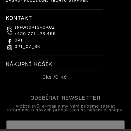
ZÁSADY POUŽÍVÁNÍ TĚCHTO STRÁNEK
KONTAKT
INFO
@
OPISHOP.CZ
+420 771 123 455
OPI
OPI_CZ_SK
NÁKUPNÍ KOŠÍK
0
ks /
0 Kč
ODEBÍRAT NEWSLETTER
Vložte svůj e-mail a my vám budeme zasílat
informace o nových produktech na našem e-shopu.