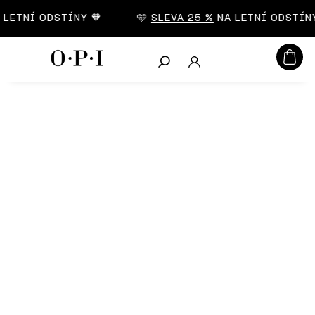
CZK
LETNÍ ODSTÍNY 🧡
🩵
SLEVA 25 %
NA LETNÍ ODSTÍNY
Hledat