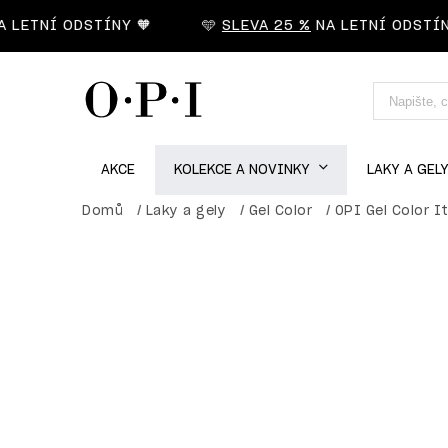
ETNÍ ODSTÍNY 🧡
🩵
SLEVA 25 %
NA LETNÍ ODSTÍNY 
AKCE
KOLEKCE A NOVINKY
LAKY A GEL
Domů
/
Laky a gely
/
Gel Color
/
OPI Gel Color It'