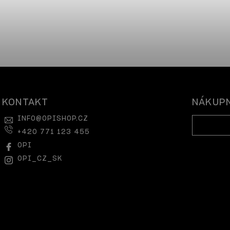
KONTAKT
NÁKUPN
INFO
@
OPISHOP.CZ
+420 771 123 455
OPI
OPI_CZ_SK