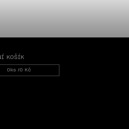
Í KOŠÍK
0
ks /
0 Kč