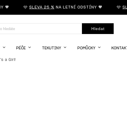
🧡
🩵
SLEVA 25 %
NA LETNÍ ODSTÍNY 🧡
🩵
SLE
Hledat
Y
PÉČE
TEKUTINY
POMŮCKY
KONTAK
s a Girl!