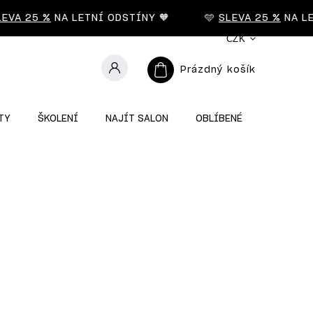
VA 25 %
NA LETNÍ ODSTÍNY 🧡
🩵
SLEVA 25 %
NA LETN
CZK
Prázdný košík
TY
ŠKOLENÍ
NAJÍT SALON
OBLÍBENÉ