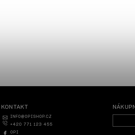
KONTAKT
NÁKUPN
INFO
@
OPISHOP.CZ
+420 771 123 455
OPI