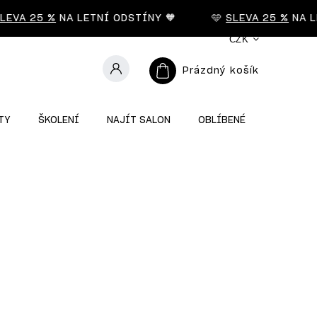
VA 25 %
NA LETNÍ ODSTÍNY 🧡
🩵
SLEVA 25 %
NA LET
CZK
Prázdný košík
TY
ŠKOLENÍ
NAJÍT SALON
OBLÍBENÉ