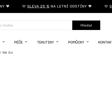
 🧡
🩵
SLEVA 25 %
NA LETNÍ ODSTÍNY 🧡
🩵
SLE
Hledat
Y
PÉČE
TEKUTINY
POMŮCKY
KONTAK
ir We Go