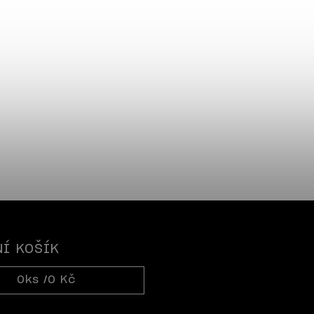
Í KOŠÍK
0
ks /
0 Kč