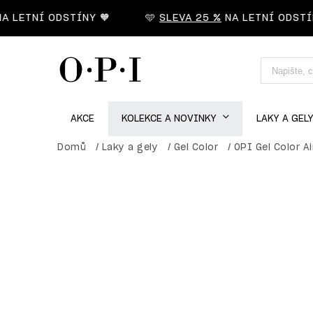
LETNÍ ODSTÍNY 🧡
🩵
SLEVA 25 %
NA LETNÍ ODSTÍNY
AKCE
KOLEKCE A NOVINKY
LAKY A GEL
Domů
/
Laky a gely
/
Gel Color
/
OPI Gel Color A