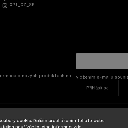
OPI_CZ_SK
nformace o nových produktech na
Vložením e-mailu souhl
Přihlásit se
soubory cookie. Dalším procházením tohoto webu
s jejich používáním. Více informací
zde
.