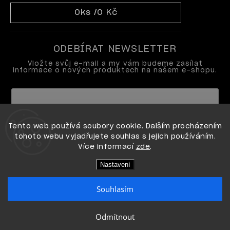
0
ks /
0 Kč
ODEBÍRAT NEWSLETTER
Vložte svůj e-mail a my vám budeme zasílat
informace o nových produktech na našem e-shopu.
Vložením e-mailu souhlasíte s
Tento web používá soubory cookie. Dalším procházením
podmínkami ochrany osobních údajů
tohoto webu vyjadřujete souhlas s jejich používáním.
Více informací
zde
.
Přihlásit se
Nastavení
Souhlasím
Copyright 2026
OPI shop
. Všechna práva vyhrazena.
Odmítnout
Vytvořil Shoptet