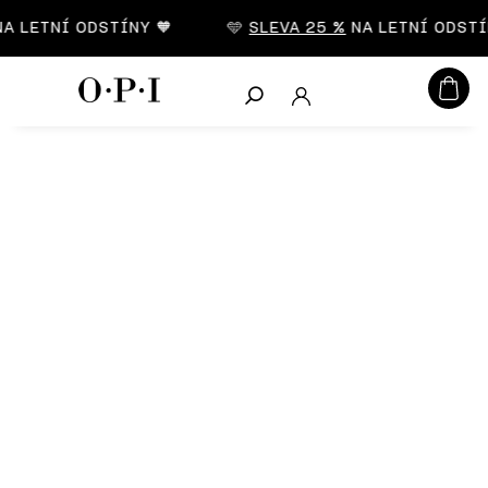
CZK
 LETNÍ ODSTÍNY 🧡
🩵
SLEVA 25 %
NA LETNÍ ODSTÍN
Hledat