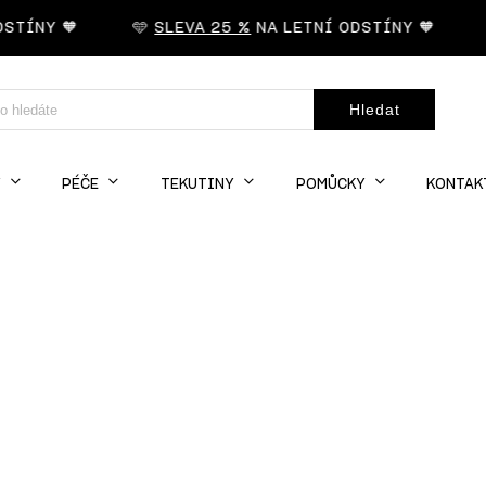
TÍNY 🧡
🩵
SLEVA 25 %
NA LETNÍ ODSTÍNY 🧡
Hledat
Y
PÉČE
TEKUTINY
POMŮCKY
KONTAK