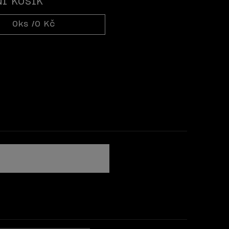
Í KOŠÍK
0
ks /
0 Kč