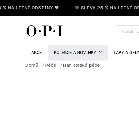
 %
NA LETNÍ ODSTÍNY 🧡
🩵
SLEVA 25 %
NA LETNÍ ODS
AKCE
KOLEKCE A NOVINKY
LAKY A GEL
Domů
/
Péče
/
Manikérská péče