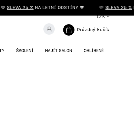
🩵
SLEVA 25 %
NA LETNÍ ODSTÍNY 🧡
🩵
SLEVA 25 %
N
CZK
Prázdný košík
TY
ŠKOLENÍ
NAJÍT SALON
OBLÍBENÉ