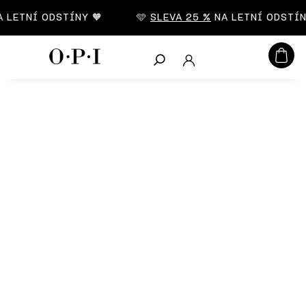
CZK
LETNÍ ODSTÍNY 🧡
🩵
SLEVA 25 %
NA LETNÍ ODSTÍNY
Hledat