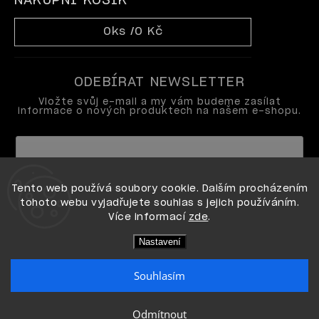
NÁKUPNÍ KOŠÍK
0
ks /
0 Kč
ODEBÍRAT NEWSLETTER
Vložte svůj e-mail a my vám budeme zasílat
informace o nových produktech na našem e-shopu.
Vložením e-mailu souhlasíte s
Tento web používá soubory cookie. Dalším procházením
podmínkami ochrany osobních údajů
tohoto webu vyjadřujete souhlas s jejich používáním.
Více informací
zde
.
Přihlásit se
Nastavení
Souhlasím
Copyright 2026
OPI shop
. Všechna práva vyhrazena.
Odmítnout
Vytvořil Shoptet