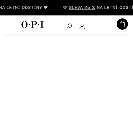
CZK
A LETNÍ ODSTÍNY 🧡
🩵
SLEVA 25 %
NA LETNÍ ODSTÍ
Hledat