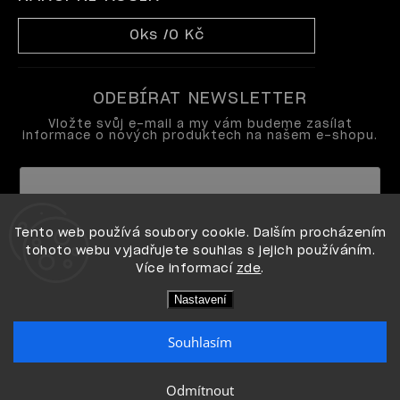
0
ks /
0 Kč
ODEBÍRAT NEWSLETTER
Vložte svůj e-mail a my vám budeme zasílat
informace o nových produktech na našem e-shopu.
Vložením e-mailu souhlasíte s
Tento web používá soubory cookie. Dalším procházením
podmínkami ochrany osobních údajů
tohoto webu vyjadřujete souhlas s jejich používáním.
Více informací
zde
.
Přihlásit se
Nastavení
Souhlasím
Copyright 2026
OPI shop
. Všechna práva vyhrazena.
Odmítnout
Vytvořil Shoptet