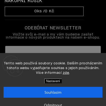
NÁKUPNÍ KOŠÍK
0
ks /
0 Kč
ODEBÍRAT NEWSLETTER
Vložte svůj e-mail a my vám budeme zasílat
informace o nových produktech na našem e-shopu.
Vložením e-mailu souhlasíte s
Tento web používá soubory cookie. Dalším procházením
podmínkami ochrany osobních údajů
tohoto webu vyjadřujete souhlas s jejich používáním.
Více informací
zde
.
Přihlásit se
Nastavení
Souhlasím
Copyright 2026
OPI shop
. Všechna práva vyhrazena.
Odmítnout
Vytvořil Shoptet