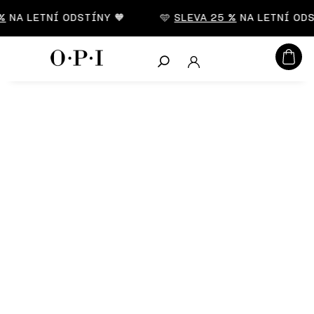
CZK
%
NA LETNÍ ODSTÍNY 🧡
🩵
SLEVA 25 %
NA LETNÍ ODS
Hledat