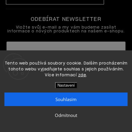
ODEBÍRAT NEWSLETTER
Vložte svůj e-mail a my vám budeme zasílat
informace o nových produktech na našem e-shopu.
Vložením e-mailu souhlasíte s
Tento web používá soubory cookie. Dalším procházením
podmínkami ochrany osobních údajů
tohoto webu vyjadřujete souhlas s jejich používáním.
Více informací
zde
.
Přihlásit se
Nastavení
Souhlasím
Copyright 2026
OPI shop
. Všechna práva vyhrazena.
Odmítnout
Vytvořil Shoptet
-
-->