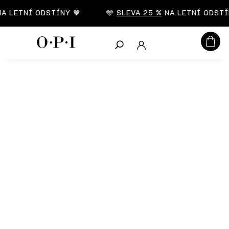
CZK
 LETNÍ ODSTÍNY 🧡
🩵
SLEVA 25 %
NA LETNÍ ODSTÍN
Hledat