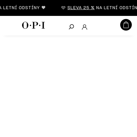
CZK
LETNÍ ODSTÍNY 🧡
🩵
SLEVA 25 %
NA LETNÍ ODSTÍNY
Hledat