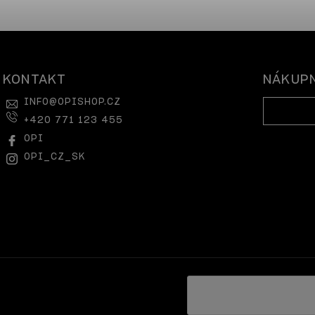
KONTAKT
NÁKUPN
INFO
@
OPISHOP.CZ
+420 771 123 455
OPI
OPI_CZ_SK