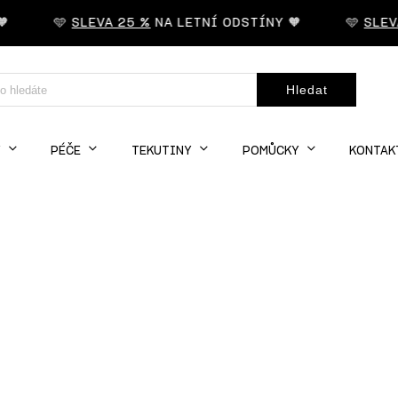
🩵
SLEVA 25 %
NA LETNÍ ODSTÍNY 🧡
🩵
SLEVA
Hledat
Y
PÉČE
TEKUTINY
POMŮCKY
KONTAK