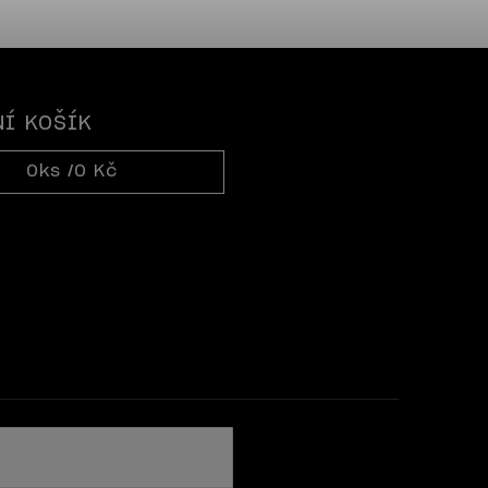
Í KOŠÍK
0
ks /
0 Kč