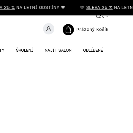
 25 %
NA LETNÍ ODSTÍNY 🧡
🩵
SLEVA 25 %
NA LETNÍ 
CZK
Prázdný košík
TY
ŠKOLENÍ
NAJÍT SALON
OBLÍBENÉ