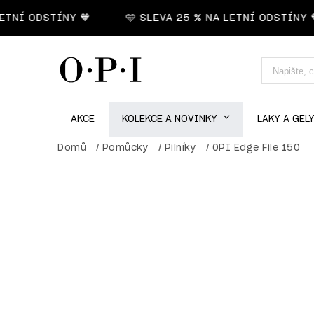
TNÍ ODSTÍNY 🧡
🩵
SLEVA 25 %
NA LETNÍ ODSTÍNY 🧡
AKCE
KOLEKCE A NOVINKY
LAKY A GEL
Domů
/
Pomůcky
/
Pilníky
/
OPI Edge File 150