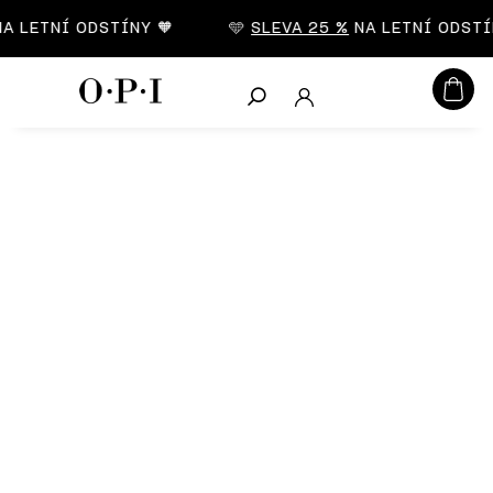
CZK
A LETNÍ ODSTÍNY 🧡
🩵
SLEVA 25 %
NA LETNÍ ODSTÍN
Hledat