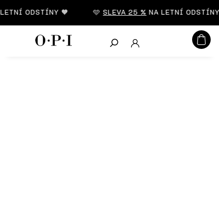
CZK
ETNÍ ODSTÍNY 🧡
🩵
SLEVA 25 %
NA LETNÍ ODSTÍNY 
Hledat