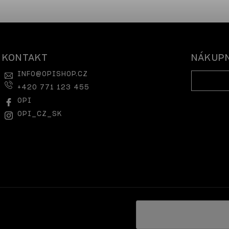
KONTAKT
NÁKUPN
INFO
@
OPISHOP.CZ
+420 771 123 455
OPI
OPI_CZ_SK