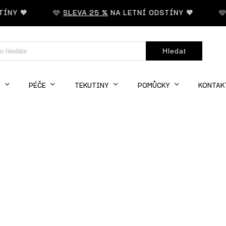
NY 🧡
🩵
SLEVA 25 %
NA LETNÍ ODSTÍNY 🧡
🩵
S
Hledat
Y
PÉČE
TEKUTINY
POMŮCKY
KONTAK