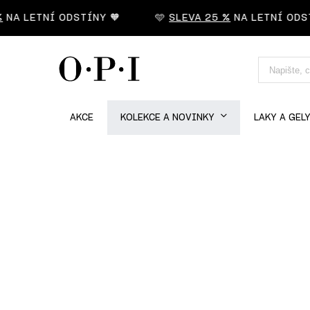
A LETNÍ ODSTÍNY 🧡
🩵
SLEVA 25 %
NA LETNÍ ODSTÍ
AKCE
KOLEKCE A NOVINKY
LAKY A GEL