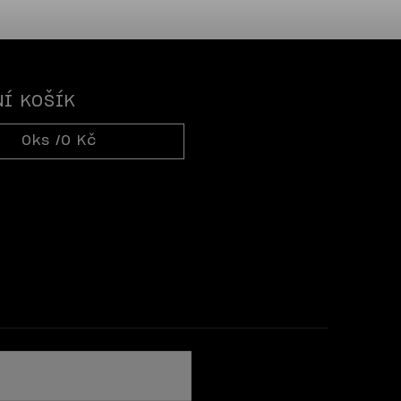
Í KOŠÍK
0
ks /
0 Kč