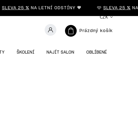
LEVA 25 %
NA LETNÍ ODSTÍNY 🧡
🩵
SLEVA 25 %
NA L
CZK
Prázdný košík
TY
ŠKOLENÍ
NAJÍT SALON
OBLÍBENÉ