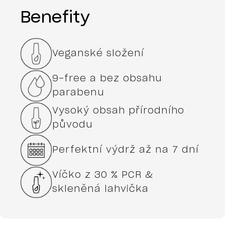
Benefity
Veganské složení
9-free a bez obsahu
parabenu
Vysoký obsah přírodního
původu
Perfektní výdrž až na 7 dní
Víčko z 30 % PCR &
skleněná lahvička