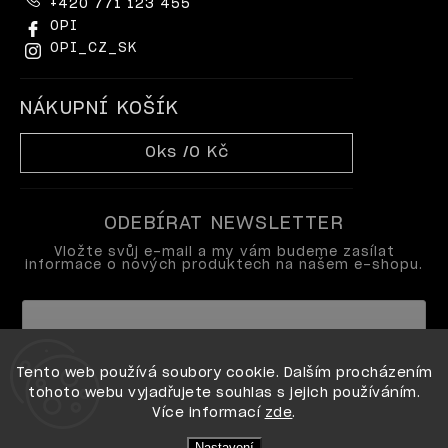
+420 771 123 455
OPI
OPI_CZ_SK
NÁKUPNÍ KOŠÍK
0
ks /
0 Kč
ODEBÍRAT NEWSLETTER
Vložte svůj e-mail a my vám budeme zasílat
informace o nových produktech na našem e-shopu.
Vložením e-mailu souhlasíte s
Tento web používá soubory cookie. Dalším procházením
podmínkami ochrany osobních údajů
tohoto webu vyjadřujete souhlas s jejich používáním.
Více informací
zde
.
Přihlásit se
Nastavení