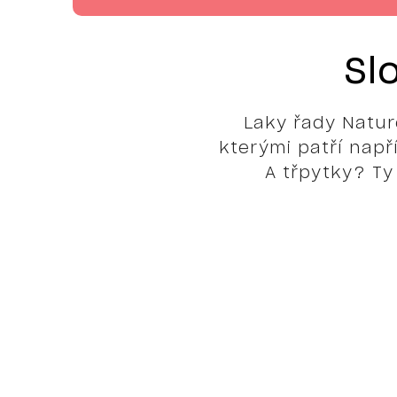
Sl
Laky řady Natur
kterými patří např
A třpytky? Ty