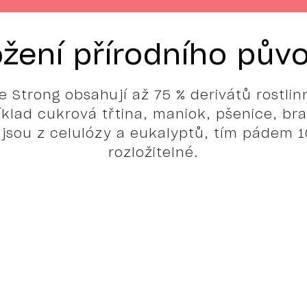
ožení přírodního pův
e Strong obsahují až 75 % derivátů rostlin
íklad cukrová třtina, maniok, pšenice, br
 jsou z celulózy a eukalyptů, tím pádem 1
rozložitelné.