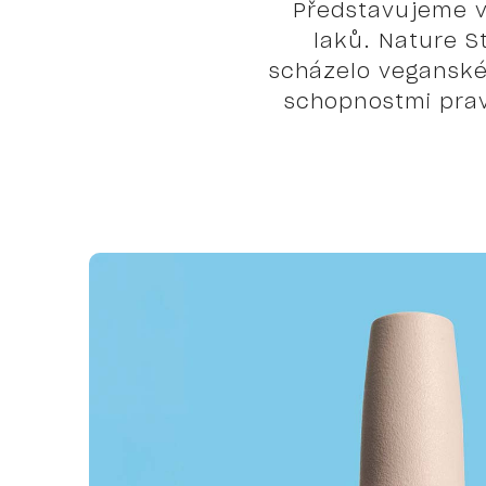
Představujeme vá
laků. Nature S
scházelo veganské a
schopnostmi pravý