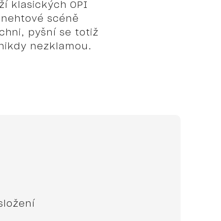
ží klasických OPI
m nehtové scéně
chni, pyšní se totiž
a nikdy nezklamou.
složení