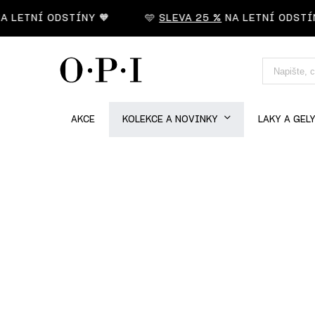
LETNÍ ODSTÍNY 🧡
🩵
SLEVA 25 %
NA LETNÍ ODSTÍNY 
AKCE
KOLEKCE A NOVINKY
LAKY A GEL