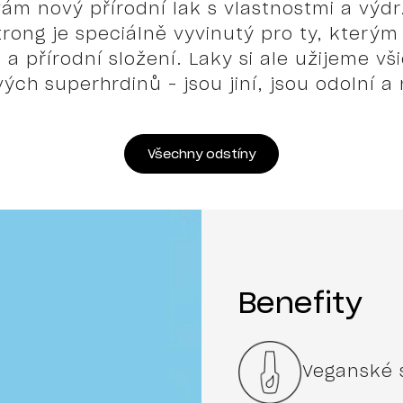
m nový přírodní lak s vlastnostmi a výdr
trong je speciálně vyvinutý pro ty, který
 přírodní složení. Laky si ale užijeme vši
ch superhrdinů – jsou jiní, jsou odolní 
Všechny odstíny
Benefity
Veganské 