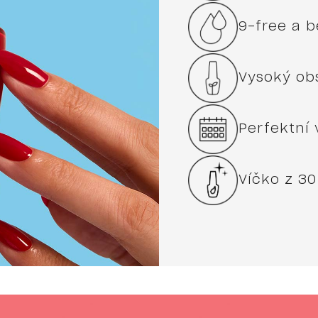
9-free a 
Vysoký ob
Perfektní 
Víčko z 30