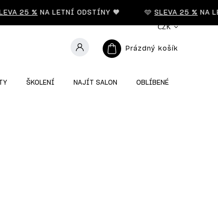
VA 25 %
NA LETNÍ ODSTÍNY 🧡
🩵
SLEVA 25 %
NA LETN
CZK
Prázdný košík
TY
ŠKOLENÍ
NAJÍT SALON
OBLÍBENÉ