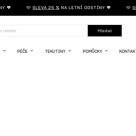
🧡
🩵
SLEVA 25 %
NA LETNÍ ODSTÍNY 🧡
🩵
SLE
Hledat
Y
PÉČE
TEKUTINY
POMŮCKY
KONTAK