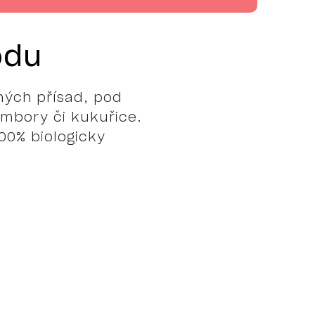
odu
ných přísad, pod
ambory či kukuřice.
00% biologicky