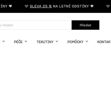
Y 🧡
🩵
SLEVA 25 %
NA LETNÍ ODSTÍNY 🧡
🩵
S
Hledat
Y
PÉČE
TEKUTINY
POMŮCKY
KONTAK