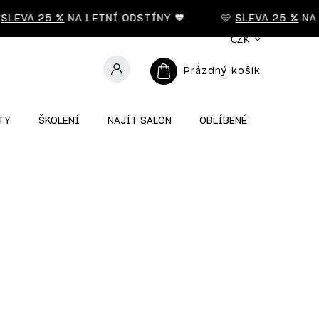
LEVA 25 %
NA LETNÍ ODSTÍNY 🧡
🩵
SLEVA 25 %
NA LE
CZK
Prázdný košík
TY
ŠKOLENÍ
NAJÍT SALON
OBLÍBENÉ