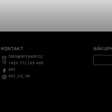
KONTAKT
NÁKUPN
INFO
@
OPISHOP.CZ
+420 771 123 455
OPI
OPI_CZ_SK