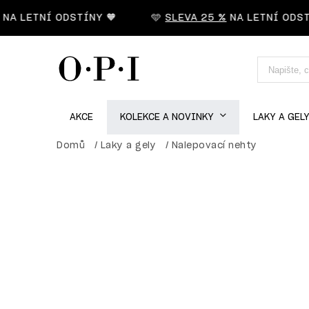
 LETNÍ ODSTÍNY 🧡
🩵
SLEVA 25 %
NA LETNÍ ODSTÍN
AKCE
KOLEKCE A NOVINKY
LAKY A GEL
Domů
/
Laky a gely
/
Nalepovací nehty