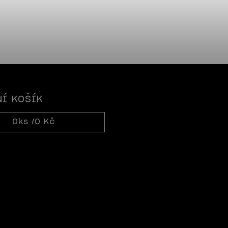
Í KOŠÍK
0
ks /
0 Kč