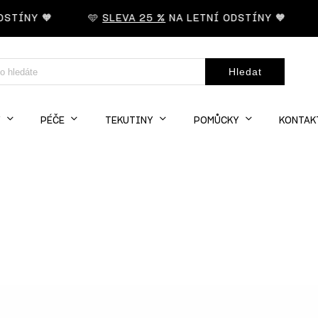
STÍNY 🧡
🩵
SLEVA 25 %
NA LETNÍ ODSTÍNY 🧡
Hledat
Y
PÉČE
TEKUTINY
POMŮCKY
KONTAK