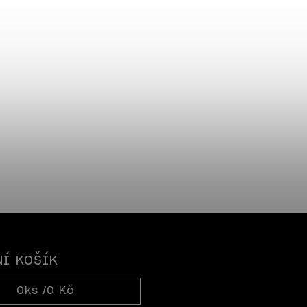
Í KOŠÍK
0
ks /
0 Kč