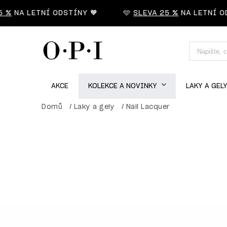
 %
NA LETNÍ ODSTÍNY 🧡
🩵
SLEVA 25 %
NA LETNÍ OD
AKCE
KOLEKCE A NOVINKY
LAKY A GEL
Domů
/
Laky a gely
/
Nail Lacquer