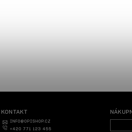
KONTAKT
NÁKUPN
INFO
@
OPISHOP.CZ
+420 771 123 455