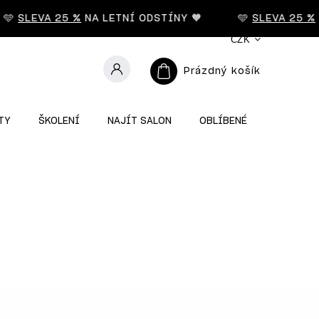
🩵
SLEVA 25 %
NA LETNÍ ODSTÍNY 🧡
🩵
SLEVA 25 %
N
CZK
Prázdný košík
TY
ŠKOLENÍ
NAJÍT SALON
OBLÍBENÉ