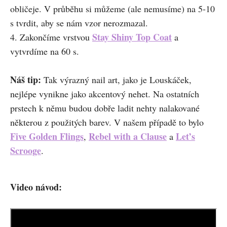
obličeje. V průběhu si můžeme (ale nemusíme) na 5-10
s tvrdit, aby se nám vzor nerozmazal.
Stay Shiny Top Coat
4. Zakončíme vrstvou
a
vytvrdíme na 60 s.
Náš tip:
Tak výrazný nail art, jako je Louskáček,
nejlépe vynikne jako akcentový nehet. Na ostatních
prstech k němu budou dobře ladit nehty nalakované
některou z použitých barev. V našem případě to bylo
Five Golden Flings
Rebel with a Clause
Let’s
,
a
Scrooge
.
Video návod: