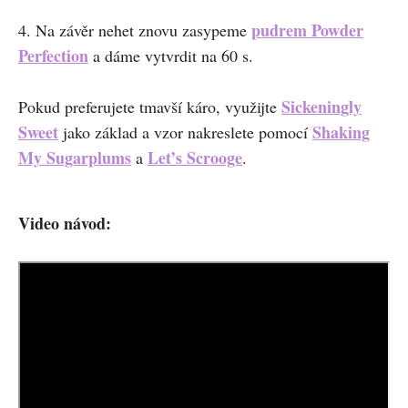
pudrem Powder
4. Na závěr nehet znovu zasypeme
Perfection
a dáme vytvrdit na 60 s.
Sickeningly
Pokud preferujete tmavší káro, využijte
Sweet
Shaking
jako základ a vzor nakreslete pomocí
My Sugarplums
Let’s Scrooge
a
.
Video návod: