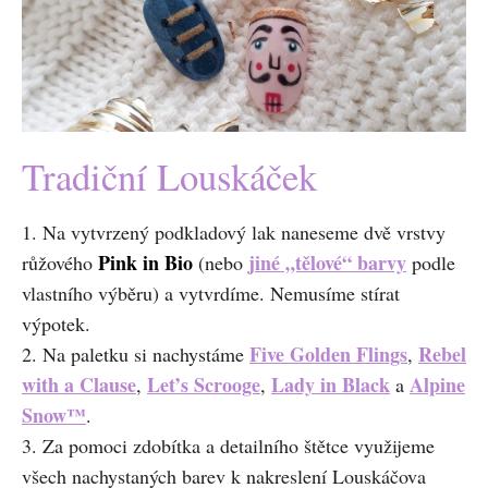
Tradiční Louskáček
1. Na vytvrzený podkladový lak naneseme dvě vrstvy
Pink in Bio
jiné „tělové“ barvy
růžového
(nebo
podle
vlastního výběru) a vytvrdíme. Nemusíme stírat
výpotek.
Five Golden Flings
Rebel
2. Na paletku si nachystáme
,
with a Clause
Let’s Scrooge
Lady in Black
Alpine
,
,
a
Snow
™
.
3. Za pomoci zdobítka a detailního štětce využijeme
všech nachystaných barev k nakreslení Louskáčova