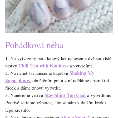
Pohádková něha
1. Na vytvrzený podkladový lak naneseme dvě souvislé
Chill 'Em with Kindness
vrstvy
a vytvrdíme.
Shaking My
2. Na nehet si naneseme kapičku
Sugarplums
, obtištěním prstu z ní uděláme abstraktní
flíček a dáme znovu vytvrdit.
Stay Shiny Top Coat
3. Naneseme vrstvu
a vytvrdíme.
Poctivě setřeme výpotek, aby se nám v dalším kroku
lépe kreslilo.
Alpine Snow
™
4. Na paletku si nachystáme
a pomocí