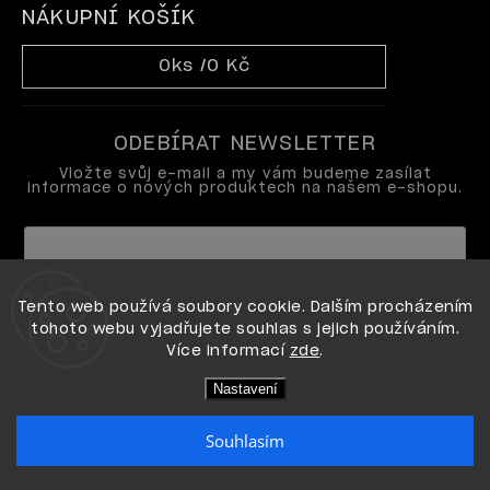
NÁKUPNÍ KOŠÍK
0
ks /
0 Kč
ODEBÍRAT NEWSLETTER
Vložte svůj e-mail a my vám budeme zasílat
informace o nových produktech na našem e-shopu.
Vložením e-mailu souhlasíte s
Tento web používá soubory cookie. Dalším procházením
podmínkami ochrany osobních údajů
tohoto webu vyjadřujete souhlas s jejich používáním.
Více informací
zde
.
Přihlásit se
Nastavení
Souhlasím
Copyright 2026
OPI shop
. Všechna práva vyhrazena.