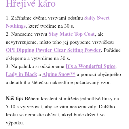
Hřejivé káro
Salty Sweet
1. Začínáme dvěma vrstvami odstínu
Nothings
, které tvrdíme na 30 s.
Stay Matte Top Coat
2. Naneseme vrstvu
, ale
nevytvrzujeme, místo toho jej posypeme vrstvičkou
OPI Dipping Powder Clear Setting Powder
. Pořádně
oklepeme a vytvrdíme na 30 s.
It’s a Wonderful Spice
3. Na paletku si odkápneme
,
Lady in Black
Alpine Snow
™
a
a pomocí obyčejného
a detailního štětečku nakreslíme požadovaný vzor.
Náš tip:
Během kreslení si můžete jednotlivé linky na
5-10 s vytvrzovat, aby se vám nerozmazaly. Dalšího
kroku se nemusíte obávat, akryl bude držet i ve
výpotku.