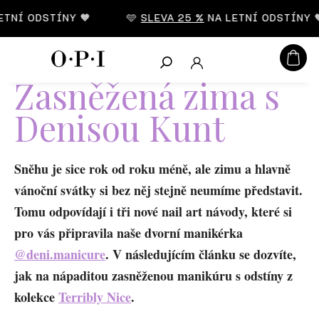
CZK
NÍ ODSTÍNY 🧡
🩵
SLEVA 25 %
NA LETNÍ ODSTÍNY 🧡
Hledat
Zasněžená zima s
Denisou Kunt
Sněhu je sice rok od roku méně, ale zimu a hlavně
vánoční svátky si bez něj stejně neumíme představit.
Tomu odpovídají i tři nové nail art návody, které si
pro vás připravila naše dvorní manikérka
@deni.manicure
. V následujícím článku se dozvíte,
jak na nápaditou zasněženou manikúru s odstíny z
kolekce
Terribly Nice
.