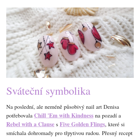
Sváteční symbolika
Na poslední, ale neméně působivý nail art Denisa
Chill 'Em with Kindness
potřebovala
na pozadí a
Rebel with a Clause
Five Golden Flings
s
, které si
smíchala dohromady pro třpytivou rudou. Přesný recept