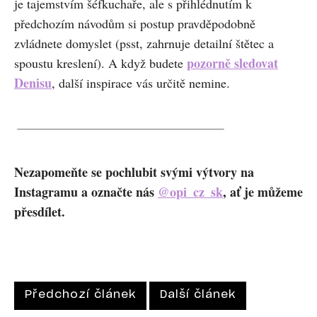
je tajemstvím šéfkuchaře, ale s přihlédnutím k
předchozím návodům si postup pravděpodobně
zvládnete domyslet (psst, zahrnuje detailní štětec a
pozorně sledovat
spoustu kreslení). A když budete
Denisu
, další inspirace vás určitě nemine.
Nezapomeňte se pochlubit svými výtvory na
Instagramu a označte nás
@opi_cz_sk
, ať je můžeme
přesdílet.
Předchozí článek
Další článek