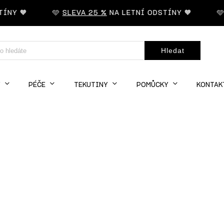
Y 🧡
🩵
SLEVA 25 %
NA LETNÍ ODSTÍNY 🧡
🩵
S
Hledat
Y
PÉČE
TEKUTINY
POMŮCKY
KONTAK