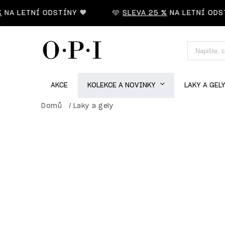
 LETNÍ ODSTÍNY 🧡
🩵
SLEVA 25 %
NA LETNÍ ODSTÍN
AKCE
KOLEKCE A NOVINKY
LAKY A GEL
Domů
/
Laky a gely