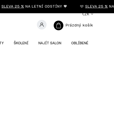
LEVA 25 %
NA LETNÍ ODSTÍNY 🧡
🩵
SLEVA 25 %
NA LE
CZK
Prázdný košík
TY
ŠKOLENÍ
NAJÍT SALON
OBLÍBENÉ