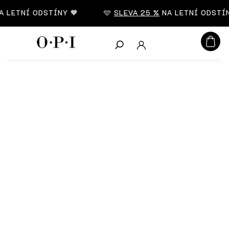
CZK
LETNÍ ODSTÍNY 🧡
🩵
SLEVA 25 %
NA LETNÍ ODSTÍNY
Hledat