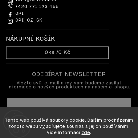
INFO
@
OPISHOP.CZ
+420 771 123 455
OPI
OPI_CZ_SK
NÁKUPNÍ KOŠÍK
0
ks /
0 Kč
ODEBÍRAT NEWSLETTER
Vložte svůj e-mail a my vám budeme zasílat
informace o nových produktech na našem e-shopu.
Vložením e-mailu souhlasíte s
Tento web používá soubory cookie. Dalším procházením
podmínkami ochrany osobních údajů
tohoto webu vyjadřujete souhlas s jejich používáním.
Více informací
zde
.
Přihlásit se